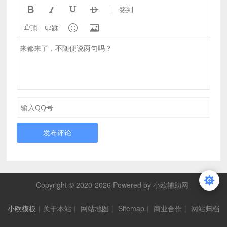




签到


顶
踩
发布评论
Copyright © 2020-2026 Powered by 小欧辅助网
小欧模板
|
关于本站
|
网站地图
|
Sitemap
|
商业合作
|
网站归档